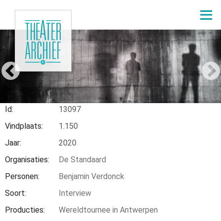
Overslaan
en
naar
de
1.150
inhoud
gaan
Home
Node
13286
Kruimelpad
Id
13097
Vindplaats
1.150
Jaar
2020
Organisaties
De Standaard
Personen
Benjamin Verdonck
Soort
Interview
Producties
Wereldtournee in Antwerpen