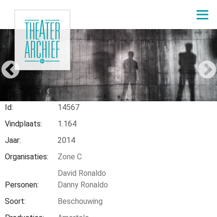
Overslaan
en
naar
de
1.164
inhoud
gaan
Home
Node
14758
Kruimelpad
Id
14567
Vindplaats
1.164
Jaar
2014
Organisaties
Zone C
David Ronaldo
Personen
Danny Ronaldo
Soort
Beschouwing