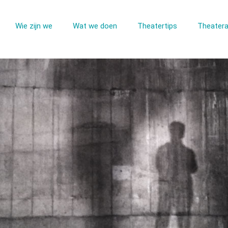
Wie zijn we
Wat we doen
Theatertips
Theatera