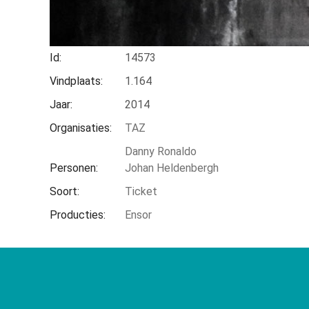
Home
Node
14764
Kruimelpad
Id
14573
Vindplaats
1.164
Jaar
2014
Organisaties
TAZ
Danny Ronaldo
Personen
Johan Heldenbergh
Soort
Ticket
Producties
Ensor