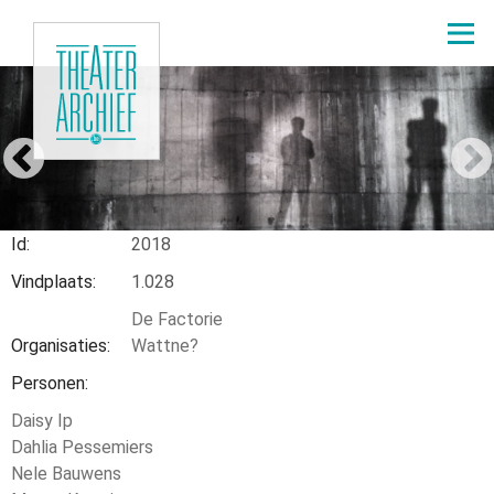
Overslaan
en
naar
de
1.028
inhoud
gaan
Home
Node
2171
Kruimelpad
Id
2018
Vindplaats
1.028
De Factorie
Organisaties
Wattne?
Personen
Daisy Ip
Dahlia Pessemiers
Nele Bauwens