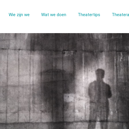
Wie zijn we
Wat we doen
Theatertips
Theatera