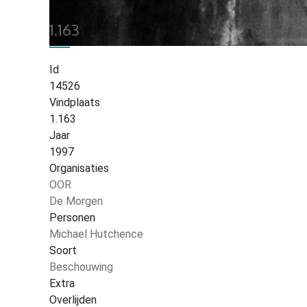
1.163
Id
14526
Vindplaats
1.163
Jaar
1997
Organisaties
OOR
De Morgen
Personen
Michael Hutchence
Soort
Beschouwing
Extra
Overlijden