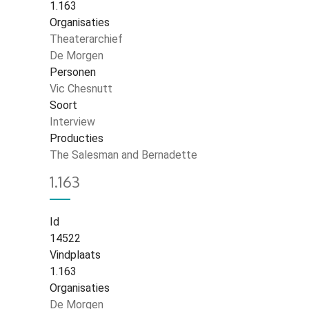
1.163
Organisaties
Theaterarchief
De Morgen
Personen
Vic Chesnutt
Soort
Interview
Producties
The Salesman and Bernadette
1.163
Id
14522
Vindplaats
1.163
Organisaties
De Morgen