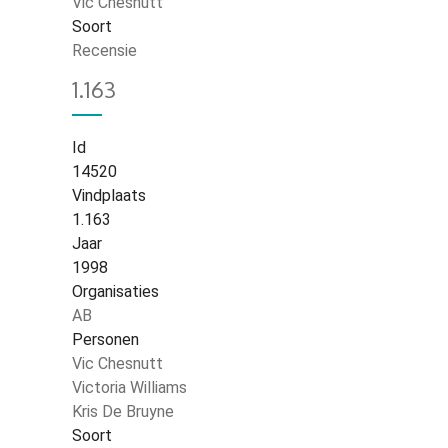
Vic Chesnutt
Soort
Recensie
1.163
Id
14520
Vindplaats
1.163
Jaar
1998
Organisaties
AB
Personen
Vic Chesnutt
Victoria Williams
Kris De Bruyne
Soort