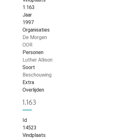
1.163
Jaar
1997
Organisaties
De Morgen
OOR
Personen
Luther Allison
Soort
Beschouwing
Extra
Overlijden
1.163
Id
14523
Vindplaats