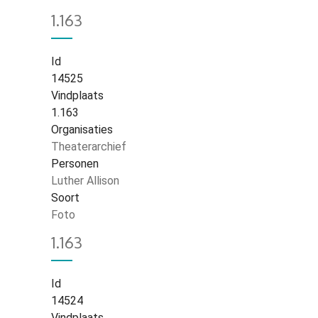
1.163
Id
14525
Vindplaats
1.163
Organisaties
Theaterarchief
Personen
Luther Allison
Soort
Foto
1.163
Id
14524
Vindplaats