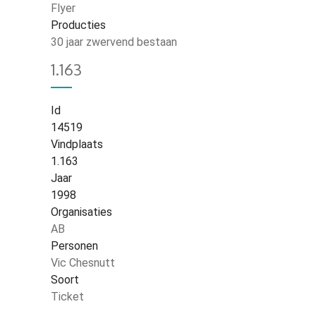
Flyer
Producties
30 jaar zwervend bestaan
1.163
Id
14519
Vindplaats
1.163
Jaar
1998
Organisaties
AB
Personen
Vic Chesnutt
Soort
Ticket