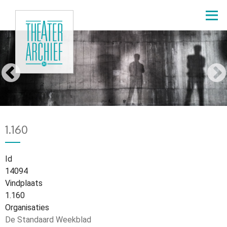
Overslaan
en
naar
de
Ezra
inhoud
gaan
Veldhuis
Home
12270
Kruimelpad
1.160
Id
14094
Vindplaats
1.160
Organisaties
De Standaard Weekblad