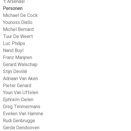
't Arsenaal
Personen
Michael De Cock
Younoss Diallo
Michel Bernard
Tuur De Weert
Luc Philips
Nand Buyl
Franz Marijnen
Gerard Walschap
Stijn Devillé
Adriaan Van Aken
Pieter Genard
Youri Van Uffelen
Ephraïm Cielen
Greg Timmermans
Evelien Van Hamme
Rudi Genbrugge
Gerda Dendooven