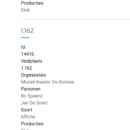
Producties
Slok
1.162
Id
14416
Vindplaats
1.162
Organisaties
Muziektheater De Kolonie
Personen
Bo Spaenc
Jan De Smet
Soort
Affiche
Producties