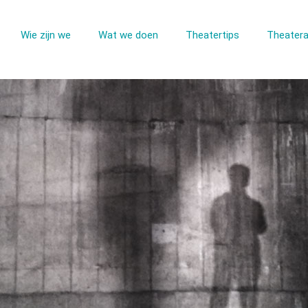
Wie zijn we
Wat we doen
Theatertips
Theatera