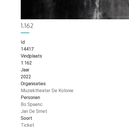
Home
263
Kruimelpad
1.162
Id
14417
Vindplaats
1.162
Jaar
2022
Organisaties
Muziektheater De Kolonie
Personen
Bo Spaenc
Jan De Smet
Soort
Ticket