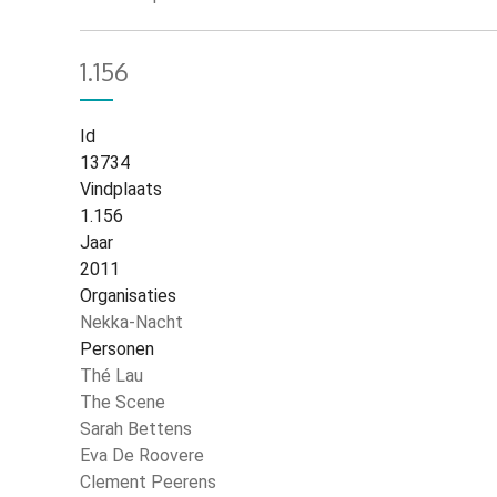
1.156
Id
13734
Vindplaats
1.156
Jaar
2011
Organisaties
Nekka-Nacht
Personen
Thé Lau
The Scene
Sarah Bettens
Eva De Roovere
Clement Peerens