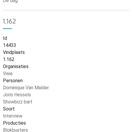
De dag
1.162
Id
14433
Vindplaats
1.162
Organisaties
Visie
Personen
Dominique Van Malder
Joris Hessels
Showbizz bart
Soort
Interview
Producties
Blokbusters