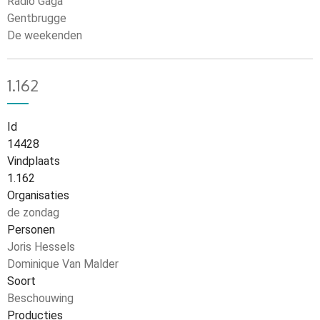
Radio Gaga
Gentbrugge
De weekenden
1.162
Id
14428
Vindplaats
1.162
Organisaties
de zondag
Personen
Joris Hessels
Dominique Van Malder
Soort
Beschouwing
Producties