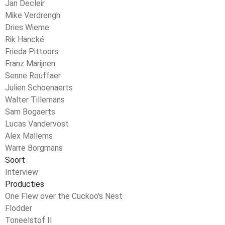
Jan Decleir
Mike Verdrengh
Dries Wieme
Rik Hancké
Frieda Pittoors
Franz Marijnen
Senne Rouffaer
Julien Schoenaerts
Walter Tillemans
Sam Bogaerts
Lucas Vandervost
Alex Mallems
Warre Borgmans
Soort
Interview
Producties
One Flew over the Cuckoo's Nest
Flodder
Toneelstof II