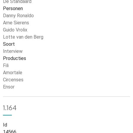
De Standaard
Personen
Danny Ronaldo
Arne Sierens
Guido Vrolix
Lotte van den Berg
Soort
Interview
Producties
Fili
Amortale
Circenses
Ensor
1.164
Id
14566