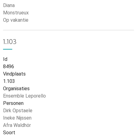
Diana
Monstrueux
Op vakantie
1.103
Id
8496
Vindplaats
1.103
Organisaties
Ensemble Leporello
Personen
Dirk Opstaele
Ineke Nijssen
Afra Waldhör
Soort