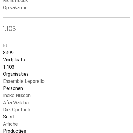
Monstrueux
Op vakantie
1.103
Id
8499
Vindplaats
1.103
Organisaties
Ensemble Leporello
Personen
Ineke Nijssen
Afra Waldhör
Dirk Opstaele
Soort
Affiche
Producties