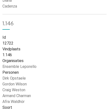
Diana
Cadenza
1.146
Id
12722
Vindplaats
1.146
Organisaties
Ensemble Leporello
Personen
Dirk Opstaele
Gordon Wilson
Craig Weston
Armand Charman
Afra Waldhör
Soort