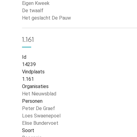
Eigen Kweek
De twaalf
Het geslacht De Pauw
1.161
Id
14239
Vindplaats
1.161
Organisaties
Het Nieuwsblad
Personen
Peter De Graef
Loes Swaenepoel
Elise Bundervoet
Soort