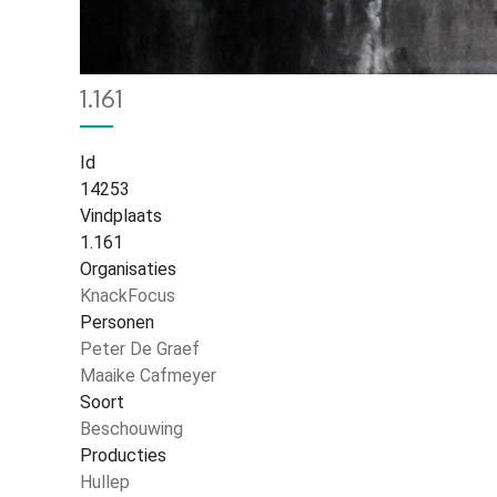
Home
726
Kruimelpad
1.161
Id
14253
Vindplaats
1.161
Organisaties
KnackFocus
Personen
Peter De Graef
Maaike Cafmeyer
Soort
Beschouwing
Producties
Hullep