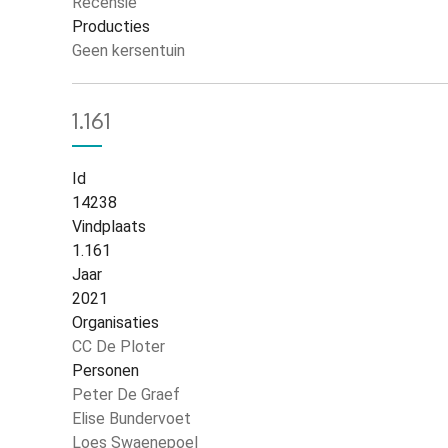
Recensie
Producties
Geen kersentuin
1.161
Id
14238
Vindplaats
1.161
Jaar
2021
Organisaties
CC De Ploter
Personen
Peter De Graef
Elise Bundervoet
Loes Swaenepoel