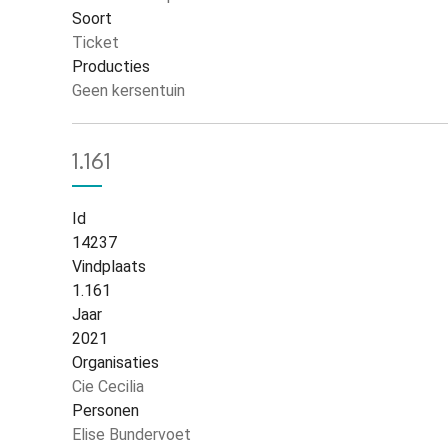
Soort
Ticket
Producties
Geen kersentuin
1.161
Id
14237
Vindplaats
1.161
Jaar
2021
Organisaties
Cie Cecilia
Personen
Elise Bundervoet