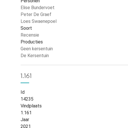
Personen
Elise Bundervoet
Peter De Graef
Loes Swaenepoel
Soort
Recensie
Producties
Geen kersentuin
De Kersentuin
1.161
Id
14235
Vindplaats
1.161
Jaar
2021