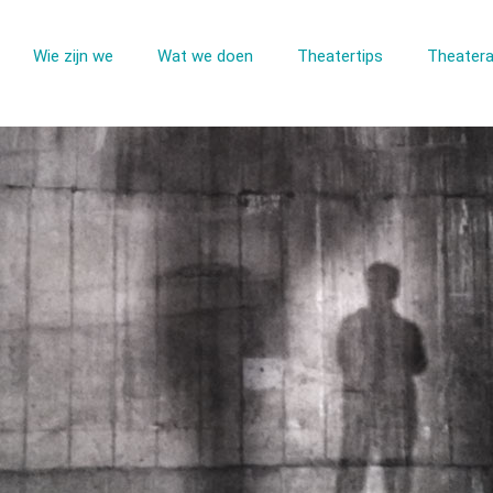
Wie zijn we
Wat we doen
Theatertips
Theatera