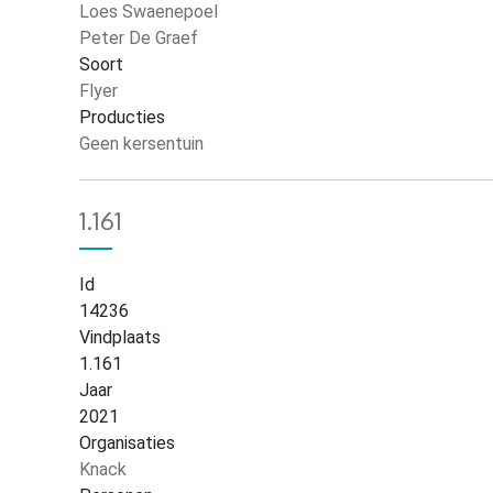
Loes Swaenepoel
Peter De Graef
Soort
Flyer
Producties
Geen kersentuin
1.161
Id
14236
Vindplaats
1.161
Jaar
2021
Organisaties
Knack