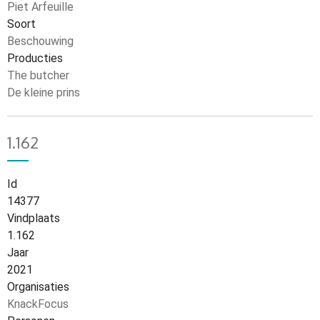
Piet Arfeuille
Soort
Beschouwing
Producties
The butcher
De kleine prins
1.162
Id
14377
Vindplaats
1.162
Jaar
2021
Organisaties
KnackFocus