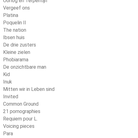
Oorlog en Terpentijn
Vergeef ons
Platina
Poquelin II
The nation
Ibsen huis
De drie zusters
Kleine zielen
Phobiarama
De onzichtbare man
Kid
Inuk
Mitten wir in Leben sind
Invited
Common Ground
21 pornographies
Requiem pour L.
Voicing pieces
Para