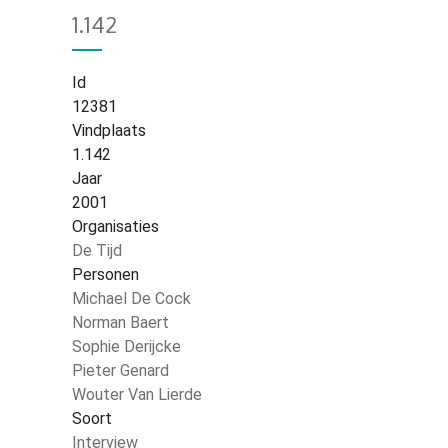
1.142
Id
12381
Vindplaats
1.142
Jaar
2001
Organisaties
De Tijd
Personen
Michael De Cock
Norman Baert
Sophie Derijcke
Pieter Genard
Wouter Van Lierde
Soort
Interview