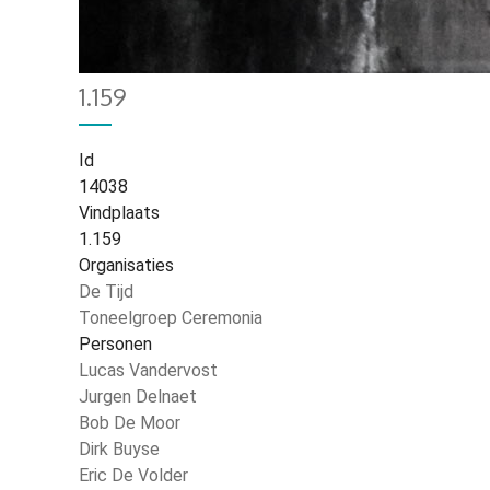
Home
26
Kruimelpad
1.159
Id
14038
Vindplaats
1.159
Organisaties
De Tijd
Toneelgroep Ceremonia
Personen
Lucas Vandervost
Jurgen Delnaet
Bob De Moor
Dirk Buyse
Eric De Volder