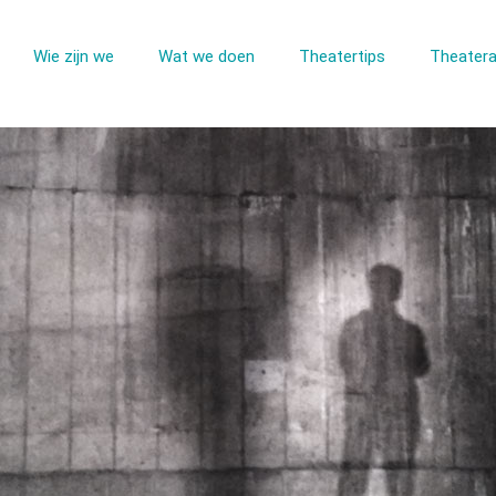
Wie zijn we
Wat we doen
Theatertips
Theatera