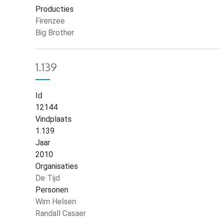
Producties
Firenzee
Big Brother
1.139
Id
12144
Vindplaats
1.139
Jaar
2010
Organisaties
De Tijd
Personen
Wim Helsen
Randall Casaer