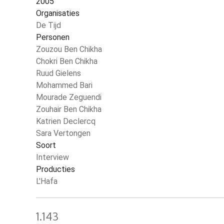
2005
Organisaties
De Tijd
Personen
Zouzou Ben Chikha
Chokri Ben Chikha
Ruud Gielens
Mohammed Bari
Mourade Zeguendi
Zouhair Ben Chikha
Katrien Declercq
Sara Vertongen
Soort
Interview
Producties
L'Hafa
1.143