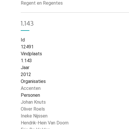
Regent en Regentes
1.143
Id
12491
Vindplaats
1.143
Jaar
2012
Organisaties
Accenten
Personen
Johan Knuts
Oliver Roels
Ineke Nijssen
Hendrik-Hein Van Doorn