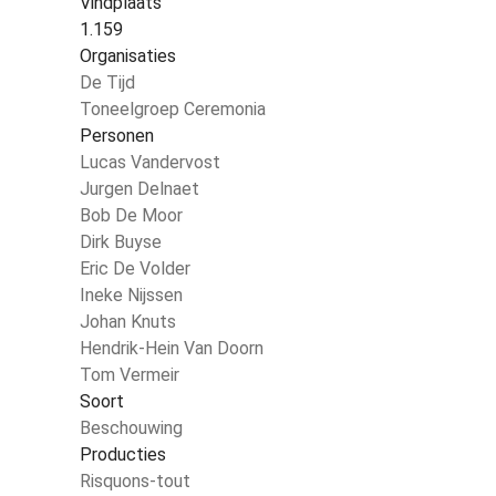
Vindplaats
1.159
Organisaties
De Tijd
Toneelgroep Ceremonia
Personen
Lucas Vandervost
Jurgen Delnaet
Bob De Moor
Dirk Buyse
Eric De Volder
Ineke Nijssen
Johan Knuts
Hendrik-Hein Van Doorn
Tom Vermeir
Soort
Beschouwing
Producties
Risquons-tout