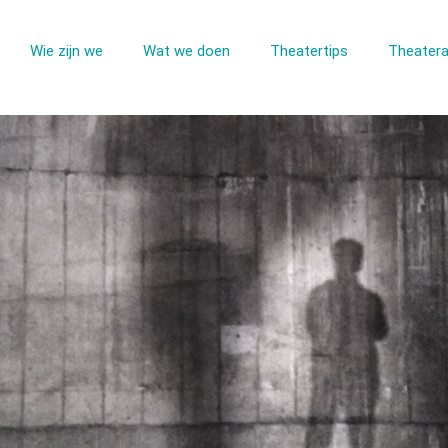
Wie zijn we
Wat we doen
Theatertips
Theatera