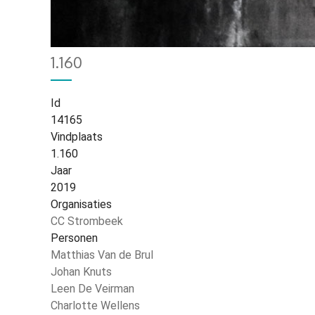
Home
431
Kruimelpad
1.160
Id
14165
Vindplaats
1.160
Jaar
2019
Organisaties
CC Strombeek
Personen
Matthias Van de Brul
Johan Knuts
Leen De Veirman
Charlotte Wellens