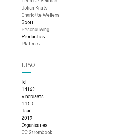
Leen De Veirman
Johan Knuts
Charlotte Wellens
Soort
Beschouwing
Producties
Platonov
1.160
Id
14163
Vindplaats
1.160
Jaar
2019
Organisaties
CC Strombeek