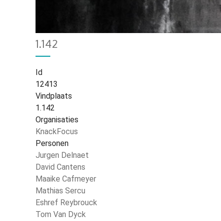
Home
2754
Kruimelpad
1.142
Id
12413
Vindplaats
1.142
Organisaties
KnackFocus
Personen
Jurgen Delnaet
David Cantens
Maaike Cafmeyer
Mathias Sercu
Eshref Reybrouck
Tom Van Dyck