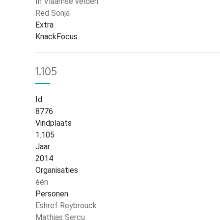
In Vlaamse velden
Red Sonja
Extra
KnackFocus
1.105
Id
8776
Vindplaats
1.105
Jaar
2014
Organisaties
één
Personen
Eshref Reybrouck
Mathias Sercu