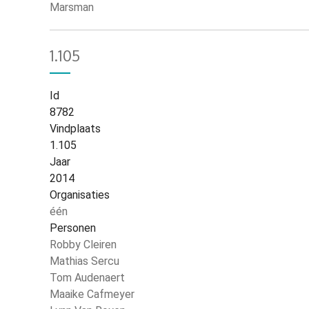
Marsman
1.105
Id
8782
Vindplaats
1.105
Jaar
2014
Organisaties
één
Personen
Robby Cleiren
Mathias Sercu
Tom Audenaert
Maaike Cafmeyer