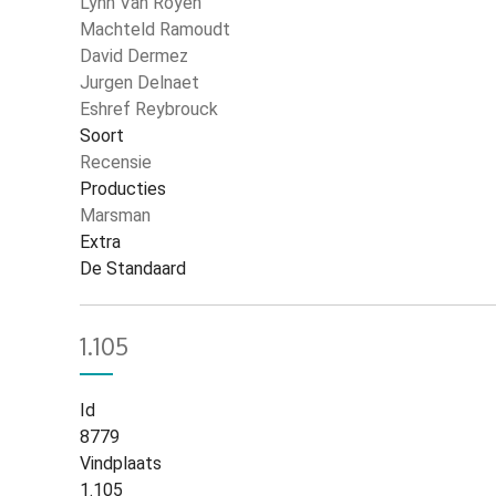
Lynn Van Royen
Machteld Ramoudt
David Dermez
Jurgen Delnaet
Eshref Reybrouck
Soort
Recensie
Producties
Marsman
Extra
De Standaard
1.105
Id
8779
Vindplaats
1.105