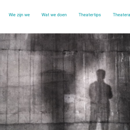
Wie zijn we
Wat we doen
Theatertips
Theatera