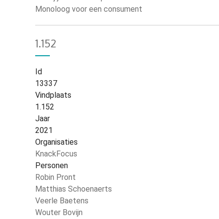
Monoloog voor een consument
1.152
Id
13337
Vindplaats
1.152
Jaar
2021
Organisaties
KnackFocus
Personen
Robin Pront
Matthias Schoenaerts
Veerle Baetens
Wouter Bovijn