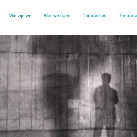
Wie zijn we
Wat we doen
Theatertips
Theatera