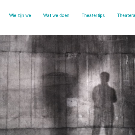
Wie zijn we
Wat we doen
Theatertips
Theatera