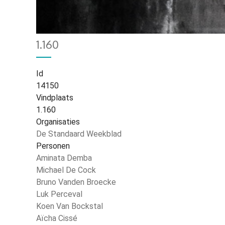
Home
3006
Kruimelpad
1.160
Id
14150
Vindplaats
1.160
Organisaties
De Standaard Weekblad
Personen
Aminata Demba
Michael De Cock
Bruno Vanden Broecke
Luk Perceval
Koen Van Bockstal
Aïcha Cissé