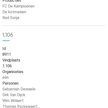
Producties
FC De Kampioenen
De kotmadam
Red Sonja
1.106
Id
8911
Vindplaats
1.106
Organisaties
één
Personen
Sebastien Dewaele
Dirk Van Dijck
Wim Willaert
Thomas Ryckewaert