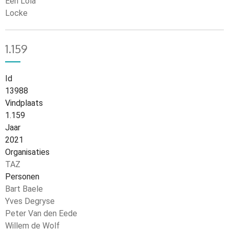
Een Lola
Locke
1.159
Id
13988
Vindplaats
1.159
Jaar
2021
Organisaties
TAZ
Personen
Bart Baele
Yves Degryse
Peter Van den Eede
Willem de Wolf