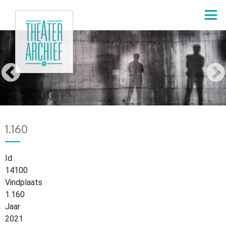
Overslaan
en
naar
de
Marijke
inhoud
gaan
Pinoy
Home
934
Kruimelpad
1.160
Id
14100
Vindplaats
1.160
Jaar
2021