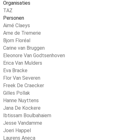
Organisaties
TAZ
Personen
Aimé Claeys
Arne de Tremerie
Bjorn Floréal
Carine van Bruggen
Eleonore Van Godtsenhoven
Erica Van Mulders
Eva Bracke
Flor Van Severen
Freek De Craecker
Gilles Pollak
Hanne Nuyttens
Jana De Kockere
Ibtissam Boulbahaiem
Jesse Vandamme
Joeri Happel
Laurens Aneca