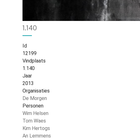
Home
5058
Kruimelpad
1.140
Id
12199
Vindplaats
1.140
Jaar
2013
Organisaties
De Morgen
Personen
Wim Helsen
Tom Waes
Kim Hertogs
An Lemmens