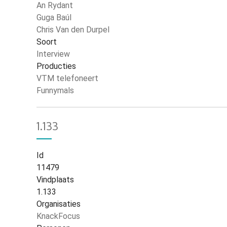
An Rydant
Guga Baúl
Chris Van den Durpel
Soort
Interview
Producties
VTM telefoneert
Funnymals
1.133
Id
11479
Vindplaats
1.133
Organisaties
KnackFocus