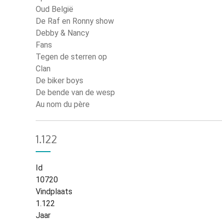
Oud België
De Raf en Ronny show
Debby & Nancy
Fans
Tegen de sterren op
Clan
De biker boys
De bende van de wesp
Au nom du père
1.122
Id
10720
Vindplaats
1.122
Jaar