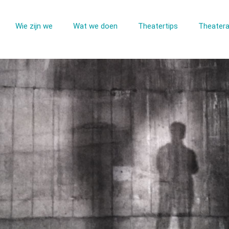
Wie zijn we
Wat we doen
Theatertips
Theatera