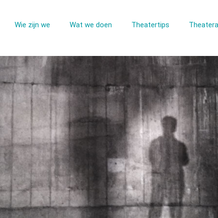
Wie zijn we
Wat we doen
Theatertips
Theatera