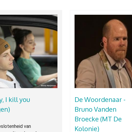
, I kill you
De Woordenaar -
gen)
Bruno Vanden
Broecke (MT De
eslotenheid van
Kolonie)