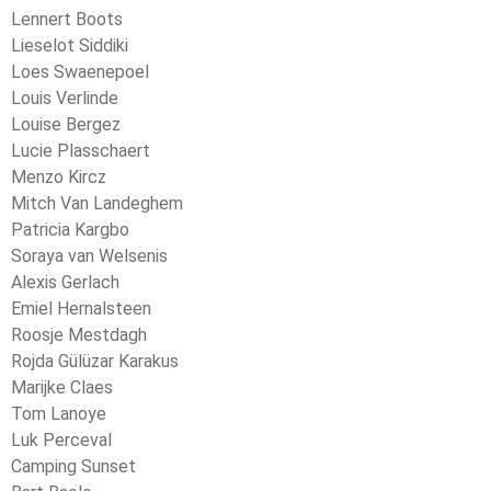
Lennert Boots
Lieselot Siddiki
Loes Swaenepoel
Louis Verlinde
Louise Bergez
Lucie Plasschaert
Menzo Kircz
Mitch Van Landeghem
Patricia Kargbo
Soraya van Welsenis
Alexis Gerlach
Emiel Hernalsteen
Roosje Mestdagh
Rojda Gülüzar Karakus
Marijke Claes
Tom Lanoye
Luk Perceval
Camping Sunset