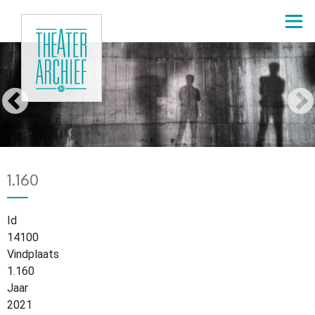
Overslaan
en
naar
de
Lieselot
inhoud
gaan
Siddiki
Home
12250
Kruimelpad
1.160
Id
14100
Vindplaats
1.160
Jaar
2021