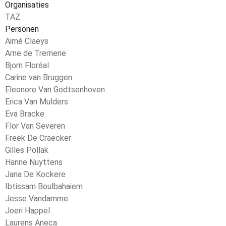
Organisaties
TAZ
Personen
Aimé Claeys
Arne de Tremerie
Bjorn Floréal
Carine van Bruggen
Eleonore Van Godtsenhoven
Erica Van Mulders
Eva Bracke
Flor Van Severen
Freek De Craecker
Gilles Pollak
Hanne Nuyttens
Jana De Kockere
Ibtissam Boulbahaiem
Jesse Vandamme
Joeri Happel
Laurens Aneca