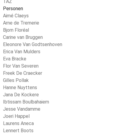
TAZ
Personen
Aimé Claeys
Arne de Tremerie
Bjorn Floréal
Carine van Bruggen
Eleonore Van Godtsenhoven
Erica Van Mulders
Eva Bracke
Flor Van Severen
Freek De Craecker
Gilles Pollak
Hanne Nuyttens
Jana De Kockere
Ibtissam Boulbahaiem
Jesse Vandamme
Joeri Happel
Laurens Aneca
Lennert Boots