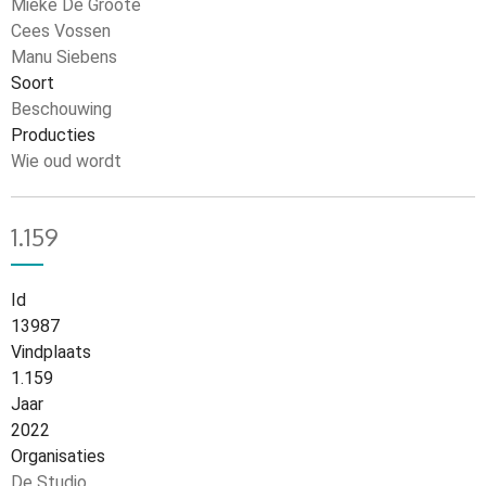
Mieke De Groote
Cees Vossen
Manu Siebens
Soort
Beschouwing
Producties
Wie oud wordt
1.159
Id
13987
Vindplaats
1.159
Jaar
2022
Organisaties
De Studio