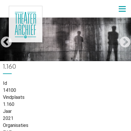
Overslaan
en
naar
de
Bart Baele
inhoud
gaan
Home
866
Kruimelpad
1.160
Id
14100
Vindplaats
1.160
Jaar
2021
Organisaties