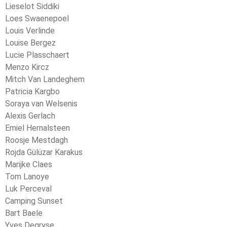
Lieselot Siddiki
Loes Swaenepoel
Louis Verlinde
Louise Bergez
Lucie Plasschaert
Menzo Kircz
Mitch Van Landeghem
Patricia Kargbo
Soraya van Welsenis
Alexis Gerlach
Emiel Hernalsteen
Roosje Mestdagh
Rojda Gülüzar Karakus
Marijke Claes
Tom Lanoye
Luk Perceval
Camping Sunset
Bart Baele
Yves Degryse