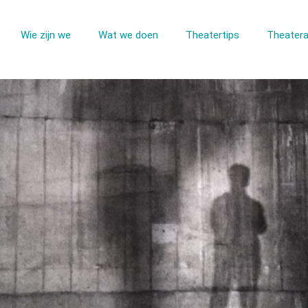
Wie zijn we
Wat we doen
Theatertips
Theatera