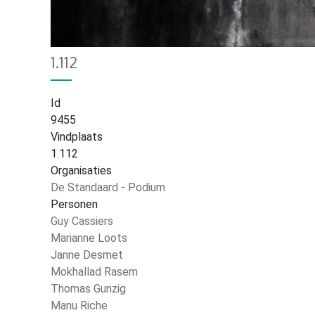
Home
4197
Kruimelpad
1.112
Id
9455
Vindplaats
1.112
Organisaties
De Standaard - Podium
Personen
Guy Cassiers
Marianne Loots
Janne Desmet
Mokhallad Rasem
Thomas Gunzig
Manu Riche