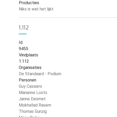
Producties
Niks is wat het lijkt
1.112
Id
9455
Vindplaats
1.112
Organisaties
De Standaard - Podium
Personen
Guy Cassiers
Marianne Loots
Janne Desmet
Mokhallad Rasem
Thomas Gunzig