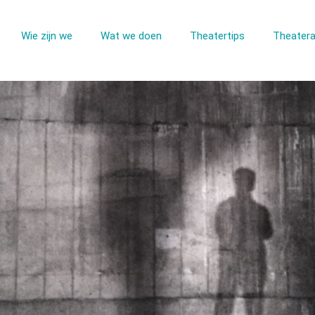
Wie zijn we
Wat we doen
Theatertips
Theatera