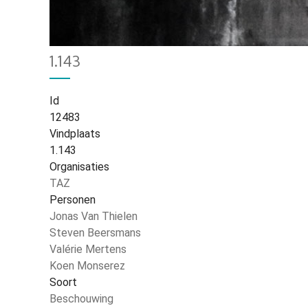
Home
824
Kruimelpad
1.143
Id
12483
Vindplaats
1.143
Organisaties
TAZ
Personen
Jonas Van Thielen
Steven Beersmans
Valérie Mertens
Koen Monserez
Soort
Beschouwing