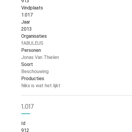
913
Vindplaats
1.017
Jaar
2013
Organisaties
fABULEUS
Personen
Jonas Van Thielen
Soort
Beschouwing
Producties
Niks is wat het lijkt
1.017
Id
912