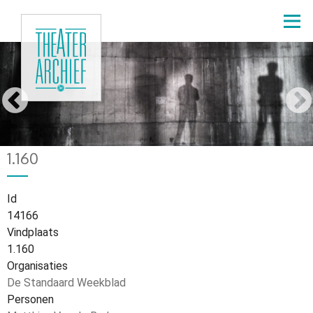
Overslaan
en
naar
de
Platonov
inhoud
gaan
Home
4043
Kruimelpad
1.160
Id
14166
Vindplaats
1.160
Organisaties
De Standaard Weekblad
Personen